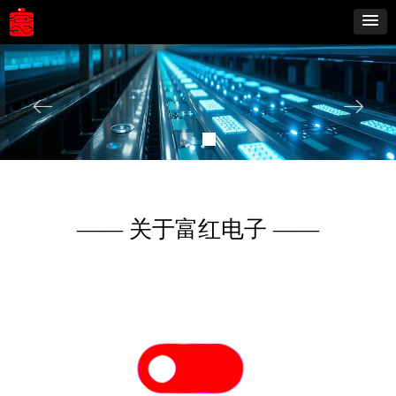
ꂃ
ꁹ
—— 关于富红电子 ——