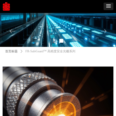
ꂃ
ꁹ
首页标题
ꄲ
FR-SafeGuard™ 高精度安全光栅系列