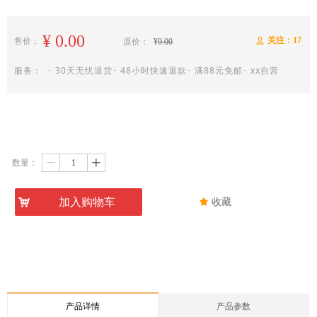
¥
0.00
关注：
17
售价：
ꄑ
原价：
¥
0.00
服务： ･ 30天无忧退货･ 48小时快速退款･ 满88元免邮･ xx自营
数量：
ꄷ
ꄸ
낙
加入购物车
끄
收藏
产品详情
产品参数