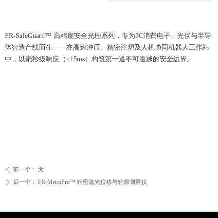
FR-SafeGuard™ 高精度安全光栅系列，专为3C消费电子、光伏与半导
体智造产线而生——在高速冲压、精密注塑及人机协同机器人工作站
中，以毫秒级响应（≤15ms）构筑第一道不可逾越的安全边界。
前一个：
无
ꄴ
后一个：
FR-MetroPro™ 精密激光位移与轮廓测量仪
ꄲ