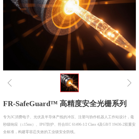
ꁆ
ꁇ
FR-SafeGuard™ 高精度安全光栅系列
专为3C消费电子、光伏及半导体产线的冲压、注塑与协作机器人工作站设计，毫
秒级响应（≤15ms）、IP67防护、符合IEC 61496-1/2 Class 4及GB/T 19436-2双重安
全标准，构建零容忍失效的工业级安全防线。